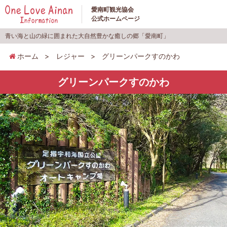
愛南町観光協会
公式ホームページ
青い海と山の緑に囲まれた大自然豊かな癒しの郷「愛南町」
ホーム
>
レジャー
>
グリーンパークすのかわ
グリーンパークすのかわ