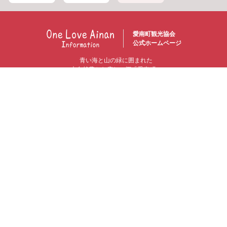
愛南町観光協会
公式ホームページ
青い海と山の緑に囲まれた
大自然豊かな癒しの郷「愛南町」
FOLLOW US
動画ギャラリー
グッズ販売
愛南町と観光協会について
お問い合わせ