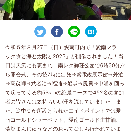
令和５年８月27日（日）愛南町内で「愛南マラニ
ック食と海と太陽と2023」が開催されました！当
日は天気にも恵まれ、南レク御荘公園で6時30分か
ら開会式、その後7時に出発→紫電改展示館→外泊
→高茂岬→武者泊→福浦→船越→尻貝→中浦を回っ
て戻ってくる約53kmの絶景コースで452名の参加
者の皆さんは気持ちいい汗を流していました。ま
た、途中９か所設けられたエイドポイントでは愛
南ゴールドシャーベット、愛南ゴールド生甘酒、
藻塩まんじゅうなどのおもてなしも行われていま